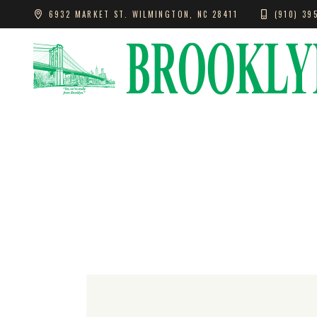
6932 MARKET ST. WILMINGTON, NC 28411
(910) 39