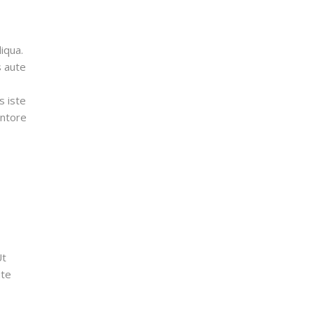
iqua.
s aute
s iste
entore
Ut
ute