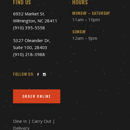
FIND US
HOURS
MONDAY – SATURDAY
6932 Market St.
11am – 10pm
Wilmington, NC 28411
(910) 395-5558
SUNDAY
12am – 9pm
5327 Oleander Dr,
Suite 100, 28403
(910) 218-3988
FOLLOW US:
ORDER ONLINE
Dine In | Carry Out |
Delivery