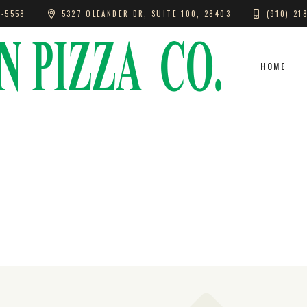
5-5558
5327 OLEANDER DR, SUITE 100, 28403
(910) 21
MO
HOME