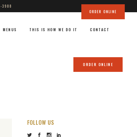
8-3988
ORDER ONLINE
N – SAT: 11AM – 10PM, SUN: 12AM – 9PM
MENUS
THIS IS HOW WE DO IT
CONTACT
ORDER ONLINE
FOLLOW US