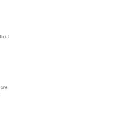
la ut
bore
t