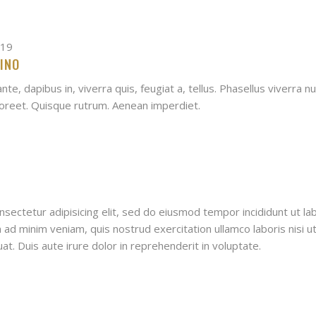
019
INO
te, dapibus in, viverra quis, feugiat a, tellus. Phasellus viverra nul
aoreet. Quisque rutrum. Aenean imperdiet.
sectetur adipisicing elit, sed do eiusmod tempor incididunt ut la
 ad minim veniam, quis nostrud exercitation ullamco laboris nisi u
. Duis aute irure dolor in reprehenderit in voluptate.